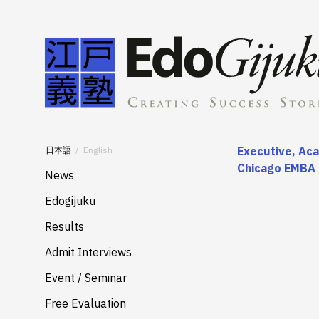
Executive, Ac
日本語
English
Chicago EMBA
News
Edogijuku
About
Results
Merits
Admit Interviews
Services
Event / Seminar
Free Evaluation