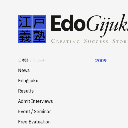
2009
日本語
English
News
Edogijuku
About
Results
Merits
Admit Interviews
Services
Event / Seminar
Free Evaluation