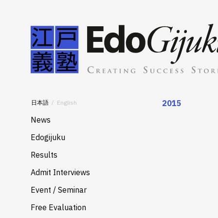
2015
日本語
English
News
Edogijuku
About
Results
Merits
Admit Interviews
Services
Event / Seminar
Free Evaluation